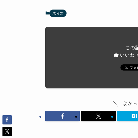
未分類
この
いいね 
よかっ